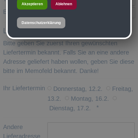
Akzeptieren
Ablehnen
E-Mail
Datenschutzerklärung
Lieferdaten
Bitte geben Sie zuerst Ihren gewünschten
Liefertermin bekannt. Falls Sie an eine andere
Adresse geliefert haben wollen, geben Sie diese
bitte im Memofeld bekannt. Danke!
Ihr Liefertermin
Donnerstag, 12.2.
Freitag,
13.2.
Montag, 16.2.
*
Dienstag, 17.2.
Andere
Lieferadresse