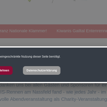
ranz Nationale Klammer!
Kiwanis Gailtal Entenrenn
eingeschränkte Nutzung dieser Seite benötigt.
lehnen
Datenschutzerklärung
anis Club Gailtal bereits das 10. Mal zum spanne
edanken uns bei allen Gästen und Sponsoren für ei
S-Rennen am Nassfeld fand - wie jedes Jahr - i
lle Abendveranstaltung als Charity-Veranstaltung 