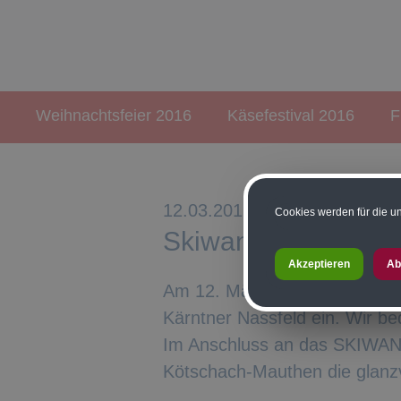
Weihnachtsfeier 2016
Käsefestival 2016
F
12.03.2016
Cookies werden für die un
Skiwanis 2016
Akzeptieren
Ab
Am 12. März 2016 lud der Kiw
Kärntner Nassfeld ein. Wir b
Im Anschluss an das SKIWANI
Kötschach-Mauthen die glanzvo