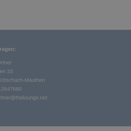
ragen:
rtner
en 33
Kötschach-Mauthen
12647680
ortner@thelounge.net