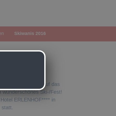
en
Skiwanis 2016
nden Skiwettkampf auf das
n wunderschönes Ski-/Fest!
m Hotel ERLENHOF**** in
statt.