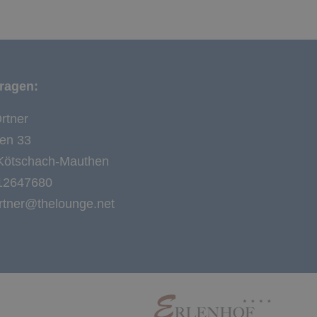
ragen:
rtner
en 33
Kötschach-Mauthen
12647680
ortner@thelounge.net