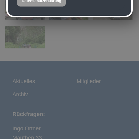
Datenschutzerklärung
Aktuelles
Mitglieder
Archiv
Rückfragen:
Ingo Ortner
Mauthen 33